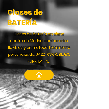
Clases de
BATERÍA
Clases de batería en pleno
centro de Madrid, con horarios
flexibles y un método totalmente
personalizado. JAZZ, ROCK, BLUES,
FUNK, LATIN...